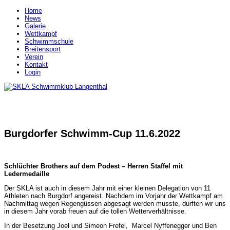
Home
News
Galerie
Wettkampf
Schwimmschule
Breitensport
Verein
Kontakt
Login
Burgdorfer Schwimm-Cup 11.6.2022
Schlüchter Brothers auf dem Podest – Herren Staffel mit
Ledermedaille
Der SKLA ist auch in diesem Jahr mit einer kleinen Delegation von 11
Athleten nach Burgdorf angereist. Nachdem im Vorjahr der Wettkampf am
Nachmittag wegen Regengüssen abgesagt werden musste, durften wir uns
in diesem Jahr vorab freuen auf die tollen Wetterverhältnisse.
In der Besetzung Joel und Simeon Frefel, Marcel Nyffenegger und Ben