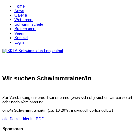
Home
News
Galerie
Wettkampf
Schwimmschule
Breitensport
Verein
Kontakt
Login
Wir suchen Schwimmtrainer/in
Zur Verstärkung unseres Trainerteams (www.skla.ch) suchen wir per sofort
oder nach Vereinbarung
eine/n Schwimmtrainer/in (ca. 10-20%, individuell verhandelbar)
alle Details hier im PDF
Sponsoren