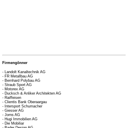
Firmengönner
- Landolt Kanaltechnik AG
- FR Metallbau AG
- Bernhard Polybau AG
- Straub Sport AG
- Motorex AG
- Ducksch & Anliker Architekten AG
- Raiffeisen
- Clientis Bank Oberaargau
- Intersport Schumacher
- Giesser AG
- Jorns AG
- Hugi Immobilien AG
- Die Mobiliar
- Bader Design AG